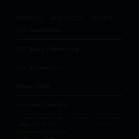
IMPRESSUM
DATENSCHUTZ
KONTAKT
CDU Deutschlands
CDU Baden-Württemberg
CDU Rhein-Neckar
Moritz Oppelt
Christiane Staab MdL
© 2026 CDU Stadtverband
Realisation: Sharkness Media
Walldorf (Teil des CDU
GmbH & Co. KG
Kreisverbands Rhein-Neckar)
Alle Rechte vorbehalten.