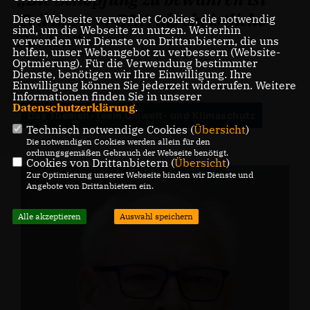
Teil unserer DNA als christliche
Diese Webseite verwendet Cookies, die notwendig
sind, um die Webseite zu nutzen. Weiterhin
Partei.
verwenden wir Dienste von Drittanbietern, die uns
helfen, unser Webangebot zu verbessern (Website-
Optmierung). Für die Verwendung bestimmter
Dienste, benötigen wir Ihre Einwilligung. Ihre
Einwilligung können Sie jederzeit widerrufen. Weitere
Informationen finden Sie in unserer
Datenschutzerklärung
.
Das Themen-Team Umwelt- und Klimaschutz
Technisch notwendige Cookies (
Übersicht
)
Die notwendigen Cookies werden allein für den
ordnungsgemäßen Gebrauch der Webseite benötigt.
Cookies von Drittanbietern (
Übersicht
)
Zur Optimierung unserer Webseite binden wir Dienste und
Angebote von Drittanbietern ein.
Alle akzeptieren
Auswahl speichern