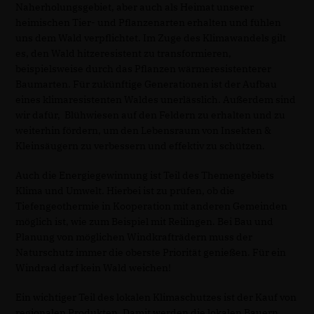
Naherholungsgebiet, aber auch als Heimat unserer
heimischen Tier- und Pflanzenarten erhalten und fühlen
uns dem Wald verpflichtet. Im Zuge des Klimawandels gilt
es, den Wald hitzeresistent zu transformieren,
beispielsweise durch das Pflanzen wärmeresistenterer
Baumarten. Für zukünftige Generationen ist der Aufbau
eines klimaresistenten Waldes unerlässlich. Außerdem sind
wir dafür, Blühwiesen auf den Feldern zu erhalten und zu
weiterhin fördern, um den Lebensraum von Insekten &
Kleinsäugern zu verbessern und effektiv zu schützen.
Auch die Energiegewinnung ist Teil des Themengebiets
Klima und Umwelt. Hierbei ist zu prüfen, ob die
Tiefengeothermie in Kooperation mit anderen Gemeinden
möglich ist, wie zum Beispiel mit Reilingen. Bei Bau und
Planung von möglichen Windkrafträdern muss der
Naturschutz immer die oberste Priorität genießen. Für ein
Windrad darf kein Wald weichen!
Ein wichtiger Teil des lokalen Klimaschutzes ist der Kauf von
regionalen Produkten. Damit werden die lokalen Bauern