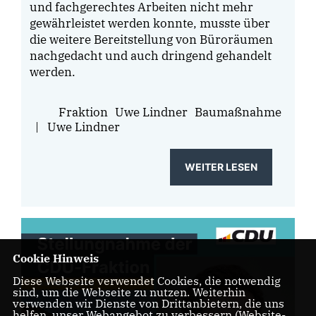
und fachgerechtes Arbeiten nicht mehr
gewährleistet werden konnte, musste über
die weitere Bereitstellung von Büroräumen
nachgedacht und auch dringend gehandelt
werden.
Fraktion
Uwe Lindner
Baumaßnahme
|
Uwe Lindner
WEITER LESEN
Cookie Hinweis
Diese Webseite verwendet Cookies, die notwendig
sind, um die Webseite zu nutzen. Weiterhin
verwenden wir Dienste von Drittanbietern, die uns
helfen, unser Webangebot zu verbessern (Website-