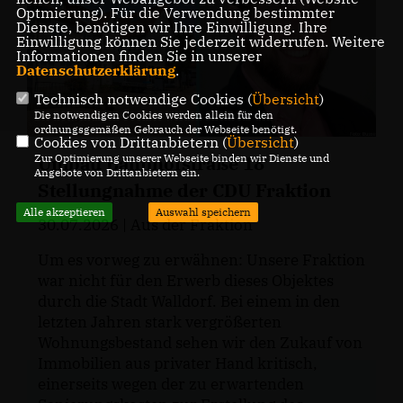
Optmierung). Für die Verwendung bestimmter
Dienste, benötigen wir Ihre Einwilligung. Ihre
Einwilligung können Sie jederzeit widerrufen. Weitere
Informationen finden Sie in unserer
Datenschutzerklärung
.
Technisch notwendige Cookies (
Übersicht
)
Die notwendigen Cookies werden allein für den
ordnungsgemäßen Gebrauch der Webseite benötigt.
Cookies von Drittanbietern (
Übersicht
)
Zur Optimierung unserer Webseite binden wir Dienste und
Umbau Bahnhofstraße 18
Angebote von Drittanbietern ein.
Stellungnahme der CDU Fraktion
Alle akzeptieren
Auswahl speichern
30.07.2026
| Aus der Fraktion
Um es vorweg zu erwähnen: Unsere Fraktion
war nicht für den Erwerb dieses Objektes
durch die Stadt Walldorf. Bei einem in den
letzten Jahren stark vergrößerten
Wohnungsbestand sehen wir den Zukauf von
Immobilien aus privater Hand kritisch,
einerseits wegen der zu erwartenden