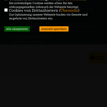
Moritz Oppelt
Die notwendigen Cookies werden allein für den
ordnungsgemäßen Gebrauch der Webseite benötigt.
Cookies von Drittanbietern (
Übersicht
)
Zur Optimierung unserer Webseite binden wir Dienste und
Christiane Staab MdL
Angebote von Drittanbietern ein.
© 2026 CDU Stadtverband
Realisation: Sharkness Media
Alle akzeptieren
Auswahl speichern
Walldorf (Teil des CDU
GmbH & Co. KG
Kreisverbands Rhein-Neckar)
Alle Rechte vorbehalten.