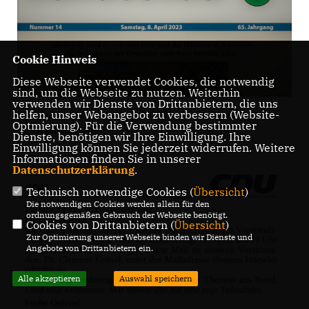
Cookie Hinweis
Diese Webseite verwendet Cookies, die notwendig
sind, um die Webseite zu nutzen. Weiterhin
verwenden wir Dienste von Drittanbietern, die uns
helfen, unser Webangebot zu verbessern (Website-
Die Walldorfer Rundschau 2023 Nr. 14 als E-paper |
Optmierung). Für die Verwendung bestimmter
Bildschirmabgriff
Dienste, benötigen wir Ihre Einwilligung. Ihre
Einwilligung können Sie jederzeit widerrufen. Weitere
Informationen finden Sie in unserer
Datenschutzerklärung
.
Technisch notwendige Cookies (
Übersicht
)
Die notwendigen Cookies werden allein für den
ordnungsgemäßen Gebrauch der Webseite benötigt.
Cookies von Drittanbietern (
Übersicht
)
Zur Optimierung unserer Webseite binden wir Dienste und
Angebote von Drittanbietern ein.
Alle akzeptieren
Auswahl speichern