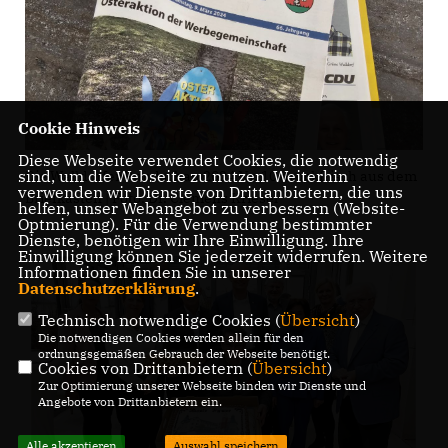
Cookie Hinweis
Diese Webseite verwendet Cookies, die notwendig
sind, um die Webseite zu nutzen. Weiterhin
Die Walldorfer Rundschau 2024 Nr. 10 druckfrisch aus dem
verwenden wir Dienste von Drittanbietern, die uns
Briefkasten | Foto: Dr. Clemens Kriesel
helfen, unser Webangebot zu verbessern (Website-
Optmierung). Für die Verwendung bestimmter
Dienste, benötigen wir Ihre Einwilligung. Ihre
Einwilligung können Sie jederzeit widerrufen. Weitere
Informationen finden Sie in unserer
Datenschutzerklärung
.
Technisch notwendige Cookies (
Übersicht
)
Die notwendigen Cookies werden allein für den
ordnungsgemäßen Gebrauch der Webseite benötigt.
Cookies von Drittanbietern (
Übersicht
)
Zur Optimierung unserer Webseite binden wir Dienste und
Angebote von Drittanbietern ein.
Alle akzeptieren
Auswahl speichern