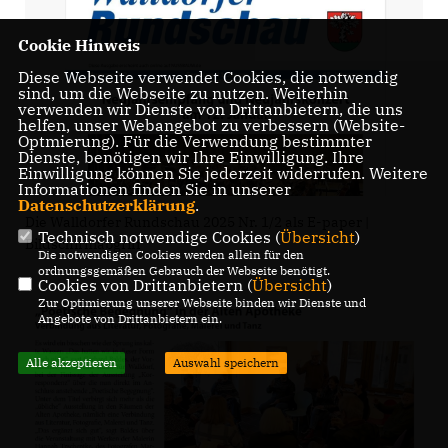
Cookie Hinweis
Diese Webseite verwendet Cookies, die notwendig
sind, um die Webseite zu nutzen. Weiterhin
verwenden wir Dienste von Drittanbietern, die uns
helfen, unser Webangebot zu verbessern (Website-
Optmierung). Für die Verwendung bestimmter
Dienste, benötigen wir Ihre Einwilligung. Ihre
Einwilligung können Sie jederzeit widerrufen. Weitere
Informationen finden Sie in unserer
Datenschutzerklärung
.
Die Walldorfer Rundschau 2025 Nr. 1/2 als E-paper |
Technisch notwendige Cookies (
Übersicht
)
Bildschirmabgriff
Die notwendigen Cookies werden allein für den
ordnungsgemäßen Gebrauch der Webseite benötigt.
Cookies von Drittanbietern (
Übersicht
)
Zur Optimierung unserer Webseite binden wir Dienste und
Angebote von Drittanbietern ein.
Alle akzeptieren
Auswahl speichern