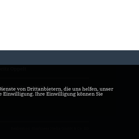
ritz Oppelt
ristiane Staab MdL
enste von Drittanbietern, die uns helfen, unser
Einwilligung. Ihre Einwilligung können Sie
Realisation: Sharkness Media GmbH & Co. KG