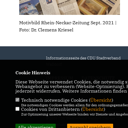
Motivbild Rhein-Neckar-Zeitung Sept. 2021 |
Foto: Dr. Clemens Kriesel
Informationsseite des CDU Stadtverband
Walldorf
Cookie Hinweis
IMPRESSUM
DATENSCHUTZ
Diese Webseite verwendet Cookies, die notwendig si
KONTAKT
Webangebot zu verbessern (Website-Optmierung). Fü
jederzeit widerrufen. Weitere Informationen finden
Technisch notwendige Cookies (
Übersicht
)
Die notwendigen Cookies werden allein für den ordnungsgemäßen 
Cookies von Drittanbietern (
Übersicht
)
Zur Optimierung unserer Webseite binden wir Dienste und Angebot
© 2026 CDU Stadtverband Walldorf (Teil des CDU
Kreisverbands Rhein-Neckar)
Alle akzeptieren
Auswahl speichern