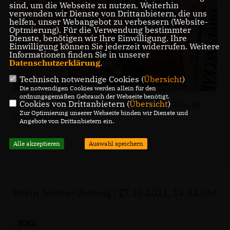
sind, um die Webseite zu nutzen. Weiterhin
verwenden wir Dienste von Drittanbietern, die uns
helfen, unser Webangebot zu verbessern (Website-
Optmierung). Für die Verwendung bestimmter
Dienste, benötigen wir Ihre Einwilligung. Ihre
Einwilligung können Sie jederzeit widerrufen. Weitere
Informationen finden Sie in unserer
Datenschutzerklärung
.
Technisch notwendige Cookies (
Übersicht
)
Die notwendigen Cookies werden allein für den
ordnungsgemäßen Gebrauch der Webseite benötigt.
Cookies von Drittanbietern (
Übersicht
)
Motivbild Rhein-Neckar Zeitung Oktober 2021 | Foto: Dr.
Zur Optimierung unserer Webseite binden wir Dienste und
Clemens Kriesel
Angebote von Drittanbietern ein.
Alle akzeptieren
Auswahl speichern
Rhein-Neckar-Zeitung | 27.10.2021, 14:42 Uhr
RNZ