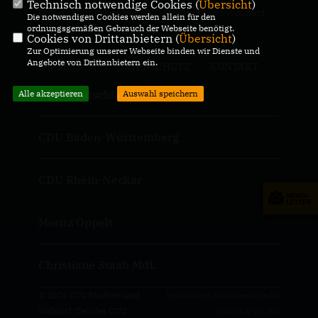
Technisch notwendige Cookies (
Übersicht
)
Informationsseite des CDU Stadtverband Walldorf
Die notwendigen Cookies werden allein für den
ordnungsgemäßen Gebrauch der Webseite benötigt.
Cookies von Drittanbietern (
Übersicht
)
Zur Optimierung unserer Webseite binden wir Dienste und
Angebote von Drittanbietern ein.
IMPRESSUM
DATENSCHUTZ
KONTAKT
CDU Deutschlands
Alle akzeptieren
Auswahl speichern
CDU Baden-Württemberg
CDU Rhein-Neckar
Moritz Oppelt
Christiane Staab MdL
© 2026 CDU Stadtverband
Realisation: Sharkness Media
Walldorf (Teil des CDU
GmbH & Co. KG