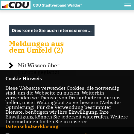
CDU Stadtverband Walldorf
Dies könnte Sie auch interessieren...
Meldungen aus
dem Umfeld (2)
Mit Wissen über
Europa geglänzt
Cookie Hinweis
EU-Projekttag
Diese Webseite verwendet Cookies, die notwendig
sind, um die Webseite zu nutzen. Weiterhin
an der
verwenden wir Dienste von Drittanbietern, die uns
Lindenschule
helfen, unser Webangebot zu verbessern (Website-
Nußloch
Optmierung). Für die Verwendung bestimmter
Dienste, benötigen wir Ihre Einwilligung. Ihre
Einwilligung können Sie jederzeit widerrufen. Weitere
Informationen finden Sie in unserer
Datenschutzerklärung
.