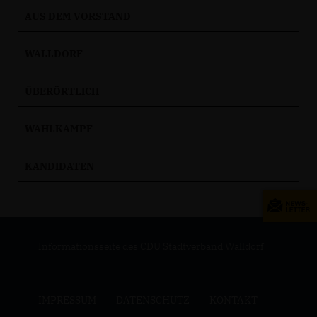
AUS DEM VORSTAND
WALLDORF
ÜBERÖRTLICH
WAHLKAMPF
KANDIDATEN
Informationsseite des CDU Stadtverband Walldorf
IMPRESSUM
DATENSCHUTZ
KONTAKT