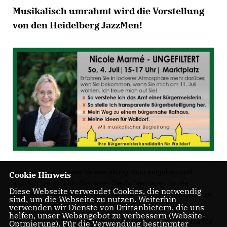
Musikalisch umrahmt wird die Vorstellung
von den Heidelberg JazzMen!
Lassen Sie sich diese Veranstaltung nicht entgehen und
Cookie Hinweis
machen Sie sich ein Bild, wem Sie Ihr Vertrauen für die
Diese Webseite verwendet Cookies, die notwendig
nächsten acht Jahre schenken und wer neues Stadtoberhaupt
sind, um die Webseite zu nutzen. Weiterhin
in Walldorf wird.
verwenden wir Dienste von Drittanbietern, die uns
helfen, unser Webangebot zu verbessern (Website-
Gehen Sie am 11. Juli zur Wahl und entscheiden Sie sich für
Optmierung). Für die Verwendung bestimmter