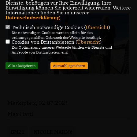
Dienste, benötigen wir Ihre Einwilligung. Ihre
den neutralen Blick von Außen.
Einwilligung können Sie jederzeit widerrufen. Weitere
Informationen finden Sie in unserer
Datenschutzerklärung
.
Technisch notwendige Cookies (
Übersicht
)
Die notwendigen Cookies werden allein für den
ordnungsgemäßen Gebrauch der Webseite benötigt.
Cookies von Drittanbietern (
Übersicht
)
Zur Optimierung unserer Webseite binden wir Dienste und
Angebote von Drittanbietern ein.
Alle akzeptieren
Auswahl speichern
Marktplatz, 02.07.2021
Max Hartl
BM21
NICOLE MARMé