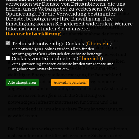
verwenden wir Dienste von Drittanbietern, die uns
Zunächst ging es wieder mal um die Energiepolitik und
helfen, unser Webangebot zu verbessern (Website-
Optmierung). Für die Verwendung bestimmter
zukünftige Herausforderungen. Ein Teilnehmer verurteilte
Dienste, benötigen wir Ihre Einwilligung. Ihre
die Abschaltung der Kernenergie schwer und wollte die
Einwilligung können Sie jederzeit widerrufen. Weitere
bestehenden Kraftwerke möglichst wieder anschalten.
Informationen finden Sie in unserer
Datenschutzerklärung
.
Aber auch wenn eine Wiederinbetriebnahme der letzten
Kernkraftwerke möglich wäre, würde es so viel Zeit in
Technisch notwendige Cookies (
Übersicht
)
Anspruch nehmen, dass die aktuellen Probleme damit
Die notwendigen Cookies werden allein für den
ordnungsgemäßen Gebrauch der Webseite benötigt.
nicht gelöst würden. Sicher ist, dass Deutschland viel und
Cookies von Drittanbietern (
Übersicht
)
günstige Energie braucht, wenn es Industrieland bleiben
Zur Optimierung unserer Webseite binden wir Dienste und
will. Dr. Clemens Kriesel betonte die Bedeutung einer
Angebote von Drittanbietern ein.
vielfältigen Energiequellenversorgung für Deutschland.
Als Industrieland sind wir auch auf Energieimporte
Alle akzeptieren
Auswahl speichern
angewiesen.“ Und er betonte, dass neben dem Ausbau der
erneuerbaren Energien auch die Schaffung von
notwendigen Infrastrukturtrassen für Strom und Gas
entscheidend ist, um eine sichere Energieversorgung zu
gewährleisten.
Die Diskussion verlagerte sich auf lokale Angelegenheiten,
insbesondere auf die kürzlich errichtete Sitzbank in der