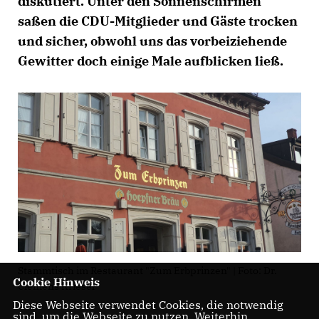
diskutiert. Unter den Sonnenschirmen
saßen die CDU-Mitglieder und Gäste trocken
und sicher, obwohl uns das vorbeiziehende
Gewitter doch einige Male aufblicken ließ.
Stammtisch im Restaurant "Zum Erbprinzen" | Foto: Dr.
Cookie Hinweis
Clemens Kriesel
Diese Webseite verwendet Cookies, die notwendig
sind, um die Webseite zu nutzen. Weiterhin