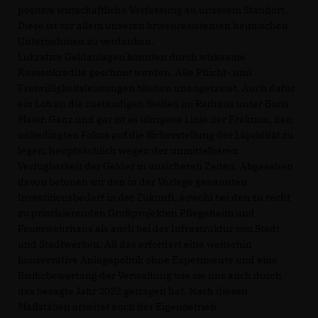
positive wirtschaftliche Verfassung an unserem Standort.
Diese ist vor allem unseren krisenresistenten heimischen
Unternehmen zu verdanken.
Lukrative Geldanlagen konnten durch wirksame
Kassenkredite geschont werden. Alle Pflicht- und
Freiwilligkeitsleistungen blieben unangetastet. Auch dafür
ein Lob an die zuständigen Stellen im Rathaus unter Boris
Maier. Ganz und gar ist es übrigens Linie der Fraktion, den
unbedingten Fokus auf die Sicherstellung der Liquidität zu
legen; hauptsächlich wegen der unmittelbaren
Verfügbarkeit der Gelder in unsicheren Zeiten. Abgesehen
davon betonen wir den in der Vorlage genannten
Investitionsbedarf in der Zukunft, sowohl bei den zu recht
zu priorisierenden Großprojekten Pflegeheim und
Feuerwehrhaus als auch bei der Infrastruktur von Stadt
und Stadtwerken. All das erfordert eine weiterhin
konservative Anlagepolitik ohne Experimente und eine
Risikobewertung der Verwaltung wie sie uns auch durch
das besagte Jahr 2022 getragen hat. Nach diesen
Maßstäben arbeitet auch der Eigenbetrieb