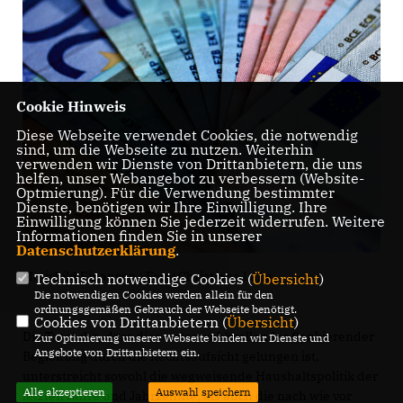
Cookie Hinweis
Diese Webseite verwendet Cookies, die notwendig
sind, um die Webseite zu nutzen. Weiterhin
verwenden wir Dienste von Drittanbietern, die uns
helfen, unser Webangebot zu verbessern (Website-
Optmierung). Für die Verwendung bestimmter
Dienste, benötigen wir Ihre Einwilligung. Ihre
Einwilligung können Sie jederzeit widerrufen. Weitere
Informationen finden Sie in unserer
Datenschutzerklärung
.
Motivbild Finanzen | Foto: Christiane Lang
Technisch notwendige Cookies (
Übersicht
)
Die notwendigen Cookies werden allein für den
ordnungsgemäßen Gebrauch der Webseite benötigt.
Cookies von Drittanbietern (
Übersicht
)
Die Tatsache, dass dies unter wohlwollender flankierender
Zur Optimierung unserer Webseite binden wir Dienste und
Angebote von Drittanbietern ein.
Begleitung durch die Rechtsaufsicht gelungen ist,
unterstreicht sowohl die wegweisende Haushaltspolitik der
Alle akzeptieren
Auswahl speichern
letzten Jahre und Jahrzehnte, als auch die nach wie vor