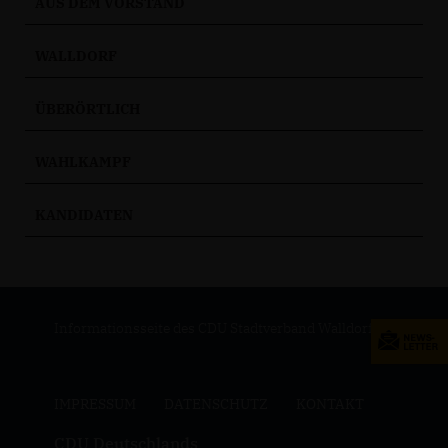
AUS DEM VORSTAND
WALLDORF
ÜBERÖRTLICH
WAHLKAMPF
KANDIDATEN
Informationsseite des CDU Stadtverband Walldorf
IMPRESSUM
DATENSCHUTZ
KONTAKT
CDU Deutschlands