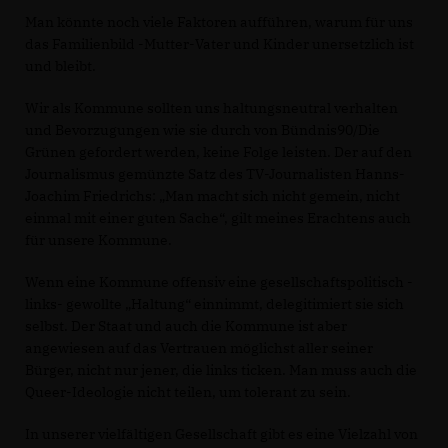
Man könnte noch viele Faktoren aufführen, warum für uns
das Familienbild -Mutter-Vater und Kinder unersetzlich ist
und bleibt.
Wir als Kommune sollten uns haltungsneutral verhalten
und Bevorzugungen wie sie durch von Bündnis90/Die
Grünen gefordert werden, keine Folge leisten. Der auf den
Journalismus gemünzte Satz des TV-Journalisten Hanns-
Joachim Friedrichs: „Man macht sich nicht gemein, nicht
einmal mit einer guten Sache“, gilt meines Erachtens auch
für unsere Kommune.
Wenn eine Kommune offensiv eine gesellschaftspolitisch -
links- gewollte „Haltung“ einnimmt, delegitimiert sie sich
selbst. Der Staat und auch die Kommune ist aber
angewiesen auf das Vertrauen möglichst aller seiner
Bürger, nicht nur jener, die links ticken. Man muss auch die
Queer-Ideologie nicht teilen, um tolerant zu sein.
In unserer vielfältigen Gesellschaft gibt es eine Vielzahl von