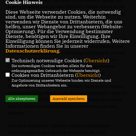
Cookie Hinweis
einer sexuellen und geschlechtlichen Vielfalt wie sie in der
Diese Webseite verwendet Cookies, die notwendig
Queeren Bewegung oder auch LSBTIQ/LGBTIQ-Bewegung
sind, um die Webseite zu nutzen. Weiterhin
nach außen getragen wird und ist deshalb auch
verwenden wir Dienste von Drittanbietern, die uns
helfen, unser Webangebot zu verbessern (Website-
desinteressiert.
Optmierung). Für die Verwendung bestimmter
Dienste, benötigen wir Ihre Einwilligung. Ihre
Leider wird das heutige Bild von Familie (Frau-Mann-Kind)
Einwilligung können Sie jederzeit widerrufen. Weitere
Informationen finden Sie in unserer
durch die Queeren-Bewegung ständig in den Medien und
Datenschutzerklärung
.
Parteien immer öfters in den Vordergrund gestellt, so dass
sogar Forderungen, insbesondere von Bündnis 90/Die
Technisch notwendige Cookies (
Übersicht
)
Grünen, wie Bunte Zebrastreifen, Regenbogenfarben-
Die notwendigen Cookies werden allein für den
ordnungsgemäßen Gebrauch der Webseite benötigt.
Fahnen in der Nähe von Bildungseinrichtungen
Cookies von Drittanbietern (
Übersicht
)
aufzuhängen, thematisiert. Die Gefahr, dass diese
Zur Optimierung unserer Webseite binden wir Dienste und
Angebote von Drittanbietern ein.
Forderungen immer mehr Menschen, nach rechts treiben,
wird hierdurch größer und die Wahrscheinlichkeit, dass bei
Alle akzeptieren
Auswahl speichern
der nächsten GR-Wahl die AFD auch in Walldorf antreten
und mit Sitzen in den Gemeinderat vertreten sein wird,
sicherer.
Natürlich stimmt die Tatsache, dass rechtsradikale
Anfeindungen gegen Queere Menschen deutlich