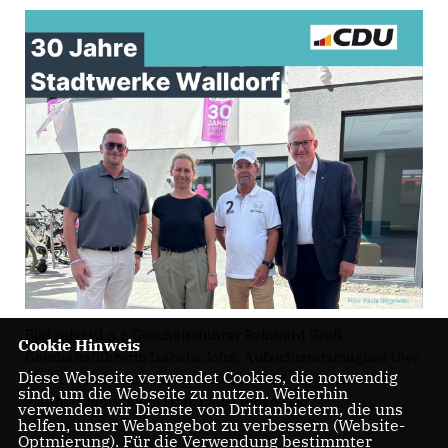
Bild zeigt v.l.n.r. Geschäftsführer Reinhard Groß,
Cookie Hinweis
Geschäftsführerin Isabelle John, Aufsichtsratsmitglied Uwe
Diese Webseite verwendet Cookies, die notwendig
Lindner, Aufsichtsratsvorsitzender und Bürgermeister
sind, um die Webseite zu nutzen. Weiterhin
Matthias Renschler | Foto: Paula Glogowski
verwenden wir Dienste von Drittanbietern, die uns
helfen, unser Webangebot zu verbessern (Website-
Optmierung). Für die Verwendung bestimmter