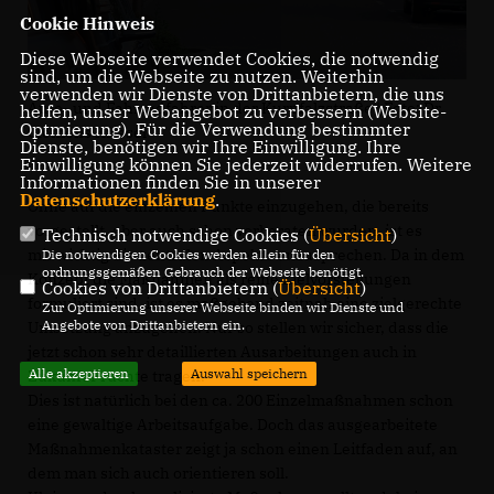
Cookie Hinweis
Diese Webseite verwendet Cookies, die notwendig
sind, um die Webseite zu nutzen. Weiterhin
verwenden wir Dienste von Drittanbietern, die uns
Auto- und Fahrradfahrer in der Kurpfalzstraße | Foto: Dr.
helfen, unser Webangebot zu verbessern (Website-
Optmierung). Für die Verwendung bestimmter
Clemens Kriesel
Dienste, benötigen wir Ihre Einwilligung. Ihre
Einwilligung können Sie jederzeit widerrufen. Weitere
Informationen finden Sie in unserer
Datenschutzerklärung
.
Ohne auf die einzelnen Punkte einzugehen, die bereits
vorgestellt, aber auch schon vorberaten wurden, ist es
Technisch notwendige Cookies (
Übersicht
)
mir wichtig die zentralen Aspekte anzusprechen. Da in dem
Die notwendigen Cookies werden allein für den
ordnungsgemäßen Gebrauch der Webseite benötigt.
Konzept die Maßnahmen als reine Zielvorstellungen
Cookies von Drittanbietern (
Übersicht
)
formuliert sind, ist es maßgebend zeitnah eine zielgerechte
Zur Optimierung unserer Webseite binden wir Dienste und
Angebote von Drittanbietern ein.
Umsetzung anzugehen. Nur so stellen wir sicher, dass die
jetzt schon sehr detaillierten Ausarbeitungen auch in
Alle akzeptieren
Auswahl speichern
Zukunft Früchte tragen.
Dies ist natürlich bei den ca. 200 Einzelmaßnahmen schon
eine gewaltige Arbeitsaufgabe. Doch das ausgearbeitete
Maßnahmenkataster zeigt ja schon einen Leitfaden auf, an
dem man sich auch orientieren soll.