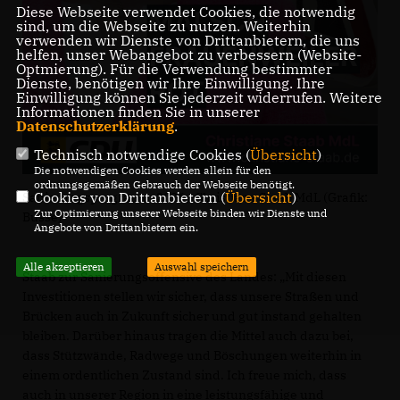
Diese Webseite verwendet Cookies, die notwendig
sind, um die Webseite zu nutzen. Weiterhin
verwenden wir Dienste von Drittanbietern, die uns
helfen, unser Webangebot zu verbessern (Website-
Optmierung). Für die Verwendung bestimmter
Dienste, benötigen wir Ihre Einwilligung. Ihre
Einwilligung können Sie jederzeit widerrufen. Weitere
Informationen finden Sie in unserer
Datenschutzerklärung
.
Technisch notwendige Cookies (
Übersicht
)
Die notwendigen Cookies werden allein für den
ordnungsgemäßen Gebrauch der Webseite benötigt.
Cookies von Drittanbietern (
Übersicht
)
Sanierungsprogramm 2026 / Christiane Staab MdL (Grafik:
Zur Optimierung unserer Webseite binden wir Dienste und
Busse)
Angebote von Drittanbietern ein.
Alle akzeptieren
Auswahl speichern
Staab zur Sanierungsoffensive des Landes: „Mit diesen
Investitionen stellen wir sicher, dass unsere Straßen und
Brücken auch in Zukunft sicher und gut instand gehalten
bleiben. Darüber hinaus tragen die Mittel auch dazu bei,
dass Stützwände, Radwege und Böschungen weiterhin in
einem ordentlichen Zustand sind. Ich freue mich, dass
auch in unserer Region in eine leistungsfähige und