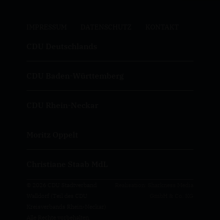
IMPRESSUM
DATENSCHUTZ
KONTAKT
CDU Deutschlands
CDU Baden-Württemberg
CDU Rhein-Neckar
Moritz Oppelt
Christiane Staab MdL
© 2026 CDU Stadtverband
Realisation: Sharkness Media
Walldorf (Teil des CDU
GmbH & Co. KG
Kreisverbands Rhein-Neckar)
Alle Rechte vorbehalten.