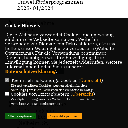
Umweltförderprogrammen
2023- 01/2024
Stellungnahme
Cookie Hinweis
zu den
Diese Webseite verwendet Cookies, die notwendig
Umweltförderprogrammen
sind, um die Webseite zu nutzen. Weiterhin
2024
verwenden wir Dienste von Drittanbietern, die uns
helfen, unser Webangebot zu verbessern (Website-
Optmierung). Für die Verwendung bestimmter
Dienste, benötigen wir Ihre Einwilligung. Ihre
Einwilligung können Sie jederzeit widerrufen. Weitere
Informationen finden Sie in unserer
MEHR
Datenschutzerklärung
.
Technisch notwendige Cookies (
Übersicht
)
Meldungen aus
Die notwendigen Cookies werden allein für den
dem Umland (5)
ordnungsgemäßen Gebrauch der Webseite benötigt.
Cookies von Drittanbietern (
Übersicht
)
Zur Optimierung unserer Webseite binden wir Dienste und
Städtebauförderung
Angebote von Drittanbietern ein.
2022: Insgesamt
3,9 Mio. Euro für
Alle akzeptieren
Auswahl speichern
Dielheim, St.