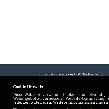
Informationsseite des CDU Stadtverband
Walldorf
Cookie Hinweis
IMPRESSUM
DATENSCHUTZ
Diese Webseite verwendet Cookies, die notwendig si
KONTAKT
Webangebot zu verbessern (Website-Optmierung). Fü
jederzeit widerrufen. Weitere Informationen finden