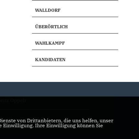
WALLDORF
ÜBERÖRTLICH
WAHLKAMPF
KANDIDATEN
ritz Oppelt
ristiane Staab MdL
enste von Drittanbietern, die uns helfen, unser
Einwilligung. Ihre Einwilligung können Sie