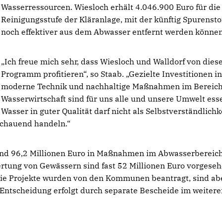
Wasserressourcen. Wiesloch erhält 4.046.900 Euro für die 
Reinigungsstufe der Kläranlage, mit der künftig Spurensto
noch effektiver aus dem Abwasser entfernt werden können
Ich freue mich sehr, dass Wiesloch und Walldorf von die
Programm profitieren“, so Staab. „Gezielte Investitionen i
moderne Technik und nachhaltige Maßnahmen im Bereich
Wasserwirtschaft sind für uns alle und unsere Umwelt esse
Wasser in guter Qualität darf nicht als Selbstverständlichk
schauend handeln.“
und 96,2 Millionen Euro in Maßnahmen im Abwasserbereich
tung von Gewässern sind fast 52 Millionen Euro vorgesehe
Die Projekte wurden von den Kommunen beantragt, sind ab
e Entscheidung erfolgt durch separate Bescheide im weiter