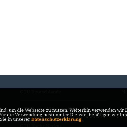
CDU Deutschlands
Mo
CDU Baden-Württemberg
Ch
nd, um die Webseite zu nutzen. Weiterhin verwenden wir Di
r die Verwendung bestimmter Dienste, benötigen wir Ihre 
 Sie in unserer
Datenschutzerklärung
.
CDU Rhein-Neckar