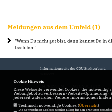
Meldungen aus dem Umfeld (1)
"Wenn Du nicht gut bist, dann kannst Du in 
bestehen"
Informationsseite des CDU Stadtverband
Walldorf
Cookie Hinweis
IMPRESSUM
DATENSCHUTZ
Diese Webseite verwendet Cookies, die notwendig si
KONTAKT
Webangebot zu verbessern (Website-Optmierung). Fü
jederzeit widerrufen. Weitere Informationen finden
Technisch notwendige Cookies (
Übersicht
)
Die notwendigen Cookies werden allein für den ordnungsgemäßen 