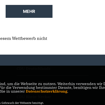
MEHR
diesem Wettbewerb nicht
CDU Deutschlands
Mo
CDU Baden-Württemberg
Ch
nd, um die Webseite zu nutzen. Weiterhin verwenden wir Di
r die Verwendung bestimmter Dienste, benötigen wir Ihre 
 Sie in unserer
Datenschutzerklärung
.
CDU Rhein-Neckar
Gebrauch der Webseite benötigt.