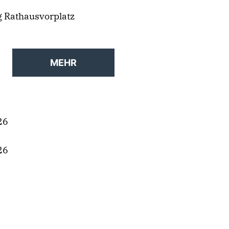
 Rathausvorplatz
MEHR
26
26