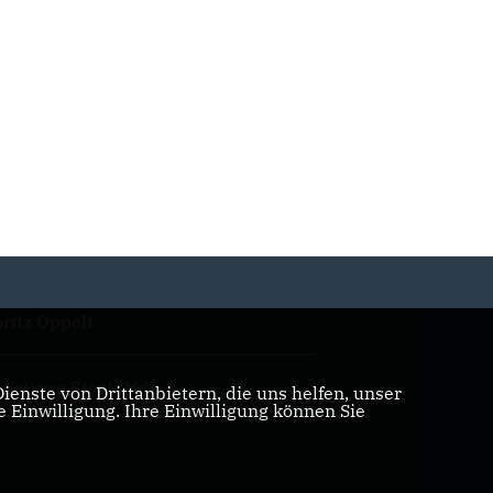
ritz Oppelt
ristiane Staab MdL
enste von Drittanbietern, die uns helfen, unser
Einwilligung. Ihre Einwilligung können Sie