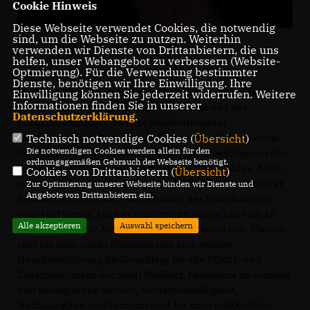
Cookie Hinweis
Diese Webseite verwendet Cookies, die notwendig
sind, um die Webseite zu nutzen. Weiterhin
Mathias Pütz | Foto: Matthias Busse
verwenden wir Dienste von Drittanbietern, die uns
helfen, unser Webangebot zu verbessern (Website-
Optmierung). Für die Verwendung bestimmter
Dienste, benötigen wir Ihre Einwilligung. Ihre
Nach der Wahl 2019 wurde ich Fraktionsvorsitzender.
Einwilligung können Sie jederzeit widerrufen. Weitere
Informationen finden Sie in unserer
Daneben bin ich Mitglied des technischen und des
Datenschutzerklärung
.
Finanzausschusses, zweiter stellvertretender
Aufsichtsratsvorsitzender der Stadtwerke Walldorf sowie
Technisch notwendige Cookies (
Übersicht
)
Die notwendigen Cookies werden allein für den
Vertreter unserer Fraktion in mehreren Arbeitskreisen des
ordnungsgemäßen Gebrauch der Webseite benötigt.
Gemeinderates und des Abwasserzweckverbandes. Allein
Cookies von Drittanbietern (
Übersicht
)
schon von Berufs wegen liegt mir die Entwicklung unserer
Zur Optimierung unserer Webseite binden wir Dienste und
Angebote von Drittanbietern ein.
heimischen Wirtschaft, vornehmlich des Einzelhandels,
sehr am Herzen. Auch in schwierigen Zeiten halte ich an
Alle akzeptieren
Auswahl speichern
Bemühungen zur Aufwertung des Stadtkerns fest. Ebenso
sind für mich solide Finanzen und eine seriöse
Haushaltsführung die Grundlage für alle Pflicht- und
Zusatzleistungen der Stadt Walldorf, besonders im sozialen
und ökologischen Bereich. Verhältnismäßigkeit,
Nachhaltigkeit und Vernunft sind für mich maßgebliche