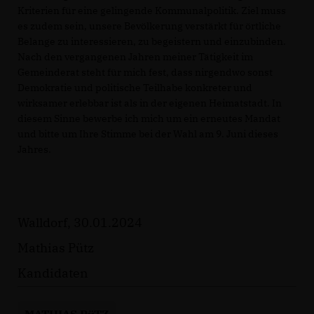
Kriterien für eine gelingende Kommunalpolitik. Ziel muss
es zudem sein, unsere Bevölkerung verstärkt für örtliche
Belange zu interessieren, zu begeistern und einzubinden.
Nach den vergangenen Jahren meiner Tätigkeit im
Gemeinderat steht für mich fest, dass nirgendwo sonst
Demokratie und politische Teilhabe konkreter und
wirksamer erlebbar ist als in der eigenen Heimatstadt. In
diesem Sinne bewerbe ich mich um ein erneutes Mandat
und bitte um Ihre Stimme bei der Wahl am 9. Juni dieses
Jahres.
Walldorf, 30.01.2024
Mathias Pütz
Kandidaten
MATHIAS PüTZ