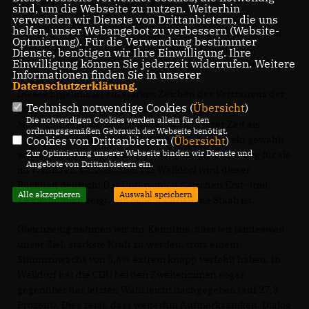
sind, um die Webseite zu nutzen. Weiterhin
verwenden wir Dienste von Drittanbietern, die uns
helfen, unser Webangebot zu verbessern (Website-
Hierzu gratulieren wir Christiane Staab ganz herzlich und
Optmierung). Für die Verwendung bestimmter
wünschen ihr für die kommende Amtszeit viel Kraft,
Dienste, benötigen wir Ihre Einwilligung. Ihre
Einwilligung können Sie jederzeit widerrufen. Weitere
Ausdauer und eine glückliche Hand bei den anstehenden
Informationen finden Sie in unserer
Aufgaben.
Datenschutzerklärung
.
Dieses Ergebnis ist ein starkes Zeichen des Vertrauens der
Technisch notwendige Cookies (
Übersicht
)
Bürgerinnen und Bürger in Christiane Staab. Viele
Die notwendigen Cookies werden allein für den
Menschen kennen und schätzen sie seit ihrer Zeit als
ordnungsgemäßen Gebrauch der Webseite benötigt.
Bürgermeisterin von Walldorf. Dass sie nun direkt gewählt
Cookies von Drittanbietern (
Übersicht
)
Zur Optimierung unserer Webseite binden wir Dienste und
wurde, zeigt, wie groß die persönliche Unterstützung für sie
Angebote von Drittanbietern ein.
im Wahlkreis ist. Besonders in Walldorf wird dieser
Rückhalt deutlich: Der Unterschied zwischen Erst- und
Alle akzeptieren
Auswahl speichern
Zweitstimmen zeigt, wie beliebt Christiane Staab ist.
Gleichzeitig nehmen wir zur Kenntnis, dass wir landesweit
unser Ziel, stärkste Kraft zu werden, trotz einem
Stimmzuwachs von 5,6% extrem knapp verfehlt haben. In
Walldorf hat die CDU bei den Zweitstimmen sogar
gegenüber der letzten Wahl leicht nachgegeben (auf 27,3
Prozent). Dies zeigt, dass weiterhin Aufmerksamkeit, Dialog