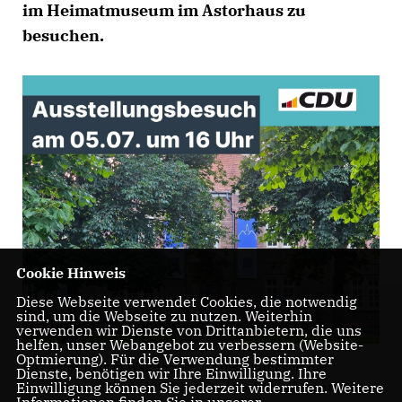
im Heimatmuseum im Astorhaus zu
besuchen.
Cookie Hinweis
Diese Webseite verwendet Cookies, die notwendig
sind, um die Webseite zu nutzen. Weiterhin
verwenden wir Dienste von Drittanbietern, die uns
helfen, unser Webangebot zu verbessern (Website-
Optmierung). Für die Verwendung bestimmter
Das Astorhaus in Walldorf ist Veranstaltungsort der
Dienste, benötigen wir Ihre Einwilligung. Ihre
Sonderausstellung „125 Jahre Stadtrechte“, die spannende
Einwilligung können Sie jederzeit widerrufen. Weitere
Informationen finden Sie in unserer