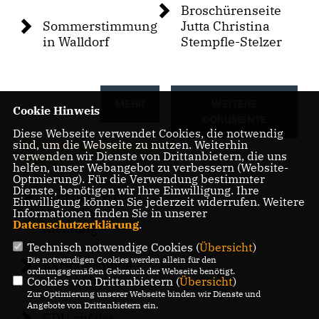
Broschürenseite
Sommerstimmung
Jutta Christina
in Walldorf
Stempfle-Stelzer
MEHR
WEITERE
Cookie Hinweis
DOKUMENTE
Diese Webseite verwendet Cookies, die notwendig
Pressemeldungen
sind, um die Webseite zu nutzen. Weiterhin
verwenden wir Dienste von Drittanbietern, die uns
(694)
helfen, unser Webangebot zu verbessern (Website-
Optmierung). Für die Verwendung bestimmter
Dienste, benötigen wir Ihre Einwilligung. Ihre
Auf dem Weg in
Einwilligung können Sie jederzeit widerrufen. Weitere
die richtige
Informationen finden Sie in unserer
Datenschutzerklärung
.
Richtung“
Technisch notwendige Cookies (
Übersicht
)
Die notwendigen Cookies werden allein für den
Kartoffelsuppe
ordnungsgemäßen Gebrauch der Webseite benötigt.
zum Auftakt
Cookies von Drittanbietern (
Übersicht
)
Zur Optimierung unserer Webseite binden wir Dienste und
Angebote von Drittanbietern ein.
CDU auf der