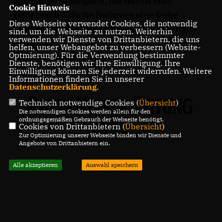
Wärmenetze möglich, die durch eine
Cookie Hinweis
gemeinschaftliche Nutzung eine hohe
Diese Webseite verwendet Cookies, die notwendig
Effizienz und damit günstige Bedingungen
sind, um die Webseite zu nutzen. Weiterhin
verwenden wir Dienste von Drittanbietern, die uns
erzielen?
helfen, unser Webangebot zu verbessern (Website-
Optmierung). Für die Verwendung bestimmter
Weiterlesen auf RNZ+:
Dienste, benötigen wir Ihre Einwilligung. Ihre
Einwilligung können Sie jederzeit widerrufen. Weitere
Informationen finden Sie in unserer
Datenschutzerklärung
.
Technisch notwendige Cookies (
Übersicht
)
Die notwendigen Cookies werden allein für den
ordnungsgemäßen Gebrauch der Webseite benötigt.
Cookies von Drittanbietern (
Übersicht
)
Zur Optimierung unserer Webseite binden wir Dienste und
Angebote von Drittanbietern ein.
Alle akzeptieren
Auswahl speichern