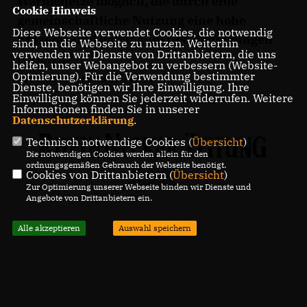
Wärmenetze möglich, die durch eine
Cookie Hinweis
gemeinschaftliche Nutzung eine hohe
Diese Webseite verwendet Cookies, die notwendig
Effizienz und damit günstige Bedingungen
sind, um die Webseite zu nutzen. Weiterhin
verwenden wir Dienste von Drittanbietern, die uns
erzielen?
helfen, unser Webangebot zu verbessern (Website-
Optmierung). Für die Verwendung bestimmter
Weiterlesen auf RNZ+:
Dienste, benötigen wir Ihre Einwilligung. Ihre
Einwilligung können Sie jederzeit widerrufen. Weitere
Informationen finden Sie in unserer
Datenschutzerklärung
.
Technisch notwendige Cookies (
Übersicht
)
Die notwendigen Cookies werden allein für den
ordnungsgemäßen Gebrauch der Webseite benötigt.
Cookies von Drittanbietern (
Übersicht
)
Zur Optimierung unserer Webseite binden wir Dienste und
Angebote von Drittanbietern ein.
Alle akzeptieren
Auswahl speichern