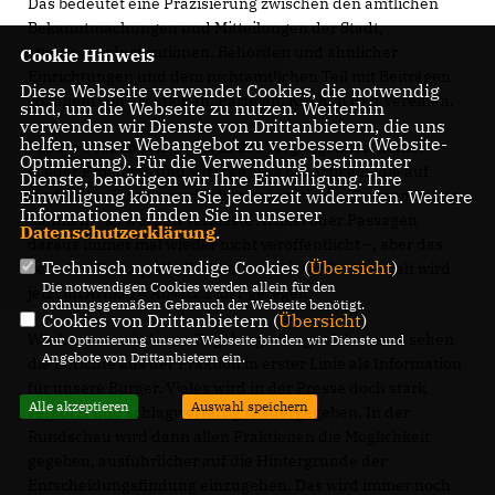
Das bedeutet eine Präzisierung zwischen den amtlichen
Bekanntmachungen und Mitteilungen der Stadt,
städtischer Institutionen, Behörden und ähnlicher
Cookie Hinweis
Einrichtungen und dem nichtamtlichen Teil mit Beiträgen
Diese Webseite verwendet Cookies, die notwendig
vor allem von Fraktionen, Parteien, Kirchen und Vereinen.
sind, um die Webseite zu nutzen. Weiterhin
verwenden wir Dienste von Drittanbietern, die uns
helfen, unser Webangebot zu verbessern (Website-
Für die Fraktionen gab es in der Vergangenheit immer
Optmierung). Für die Verwendung bestimmter
wieder Probleme und Verärgerung bei Artikeln, die auf
Dienste, benötigen wir Ihre Einwilligung. Ihre
landes- beziehungsweise bundespolitische Themen Bezug
Einwilligung können Sie jederzeit widerrufen. Weitere
Informationen finden Sie in unserer
nahmen – so wurden verfasste Artikel oder Passagen
Datenschutzerklärung
.
daraus immer mal wieder nicht veröffentlicht –, aber das
Technisch notwendige Cookies (
Übersicht
)
betraf im Prinzip alle Fraktionen. Dieser Sachverhalt wird
Die notwendigen Cookies werden allein für den
jetzt im Artikel 4 Absatz 2 klar geregelt.
ordnungsgemäßen Gebrauch der Webseite benötigt.
Cookies von Drittanbietern (
Übersicht
)
Wir können mit dieser Regelung sehr gut leben und sehen
Zur Optimierung unserer Webseite binden wir Dienste und
Angebote von Drittanbietern ein.
die Berichte aus der Fraktion in erster Linie als Information
für unsere Bürger. Vieles wird in der Presse doch stark
Alle akzeptieren
Auswahl speichern
verkürzt und schlagwortartig wiedergegeben. In der
Rundschau wird dann allen Fraktionen die Möglichkeit
gegeben, ausführlicher auf die Hintergründe der
Entscheidungsfindung einzugehen. Das wird immer noch